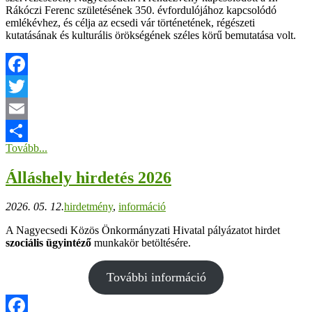
Rákóczi Ferenc születésének 350. évfordulójához kapcsolódó
emlékévhez, és célja az ecsedi vár történetének, régészeti
kutatásának és kulturális örökségének széles körű bemutatása volt.
Facebook
Twitter
Email
Tovább...
Ossza
Álláshely hirdetés 2026
meg
2026. 05. 12.
hirdetmény
,
információ
A Nagyecsedi Közös Önkormányzati Hivatal pályázatot hirdet
szociális ügyintéző
munkakör betöltésére.
További információ