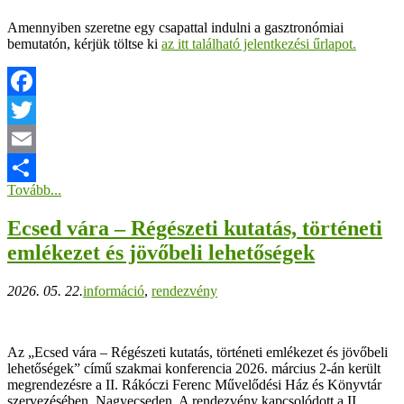
Amennyiben szeretne egy csapattal indulni a gasztronómiai
bemutatón, kérjük töltse ki
az itt található jelentkezési űrlapot.
Facebook
Twitter
Email
Tovább...
Ossza
Ecsed vára – Régészeti kutatás, történeti
meg
emlékezet és jövőbeli lehetőségek
2026. 05. 22.
információ
,
rendezvény
Az „Ecsed vára – Régészeti kutatás, történeti emlékezet és jövőbeli
lehetőségek” című szakmai konferencia 2026. március 2-án került
megrendezésre a II. Rákóczi Ferenc Művelődési Ház és Könyvtár
szervezésében, Nagyecseden. A rendezvény kapcsolódott a II.