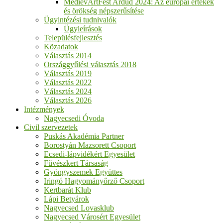
MedievArtFest Ardud 2024: Az európai értékek
és örökség népszerűsítése
Ügyintézési tudnivalók
Ügyleírások
Településfejlesztés
Közadatok
Választás 2014
Országgyűlési választás 2018
Választás 2019
Választás 2022
Választás 2024
Választás 2026
Intézmények
Nagyecsedi Óvoda
Civil szervezetek
Puskás Akadémia Partner
Borostyán Mazsorett Csoport
Ecsedi-lápvidékért Egyesület
Fűvészkert Társaság
Gyöngyszemek Együttes
Iringó Hagyományőrző Csoport
Kertbarát Klub
Lápi Betyárok
Nagyecsed Lovasklub
Nagyecsed Városért Egyesület