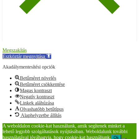
Megszakítás
Eszköztár megnyitása
Akadálymentesítési opciók
Betűméret növelés
Betűméret csökkentése
Magas kontraszt
Negatív kontraszt
Linkek aláhúzása
Olvashatóbb betűtípus
Alaphelyzetbe állítás
A weboldalon cookie-kat használunk, amik segítenek minket a
lehető legjobb szolgáltatások nyújtásában. Weboldalunk további
használatával jóváhagyja, hogy cookie-kat használjunk.
Ok