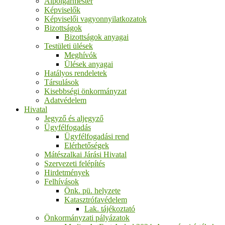
Alpolgármester
Képviselők
Képviselői vagyonnyilatkozatok
Bizottságok
Bizottságok anyagai
Testületi ülések
Meghívók
Ülések anyagai
Hatályos rendeletek
Társulások
Kisebbségi önkormányzat
Adatvédelem
Hivatal
Jegyző és aljegyző
Ügyfélfogadás
Ügyfélfogadási rend
Elérhetőségek
Mátészalkai Járási Hivatal
Szervezeti felépítés
Hirdetmények
Felhívások
Önk. pü. helyzete
Katasztrófavédelem
Lak. tájékoztató
Önkormányzati pályázatok