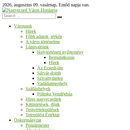
Skip
2026. augusztus 09. vasárnap, Emőd napja van.
to
content
Nagyecsed
Városunk
Hírek
Város
Főbb adatok, térkép
A város történelme
Honlapja
Látnivalóink
Helytörténeti gyűjtemény
Bemutatkozás
Üdvözöljük
Hírek
honlapunkon!
Az Ecsedi-láp
Sárvár-domb
Szivattyútelep
Vadállatmenhely
Szálláshelyek
Pólinka Vendégház
Híres nagyecsediek
Kitüntetések, díjak
Testvértelepülések
Települési Értéktár
Önkormányzat
Polgármester