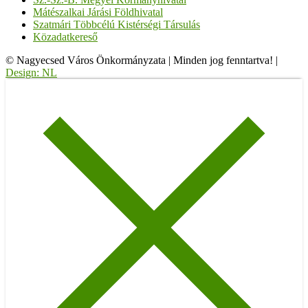
Mátészalkai Járási Földhivatal
Szatmári Többcélú Kistérségi Társulás
Közadatkereső
© Nagyecsed Város Önkormányzata
|
Minden jog fenntartva!
|
Design: NL