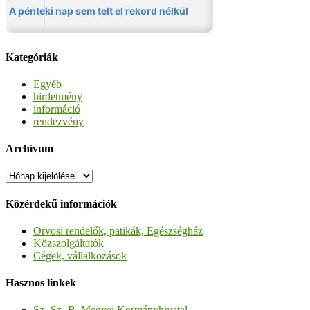
Kategóriák
Egyéb
hirdetmény
információ
rendezvény
Archívum
Archívum
Közérdekű információk
Orvosi rendelők, patikák, Egészségház
Közszolgáltatók
Cégek, vállalkozások
Hasznos linkek
Sz.-Sz.-B. Megyei Kormányhivatal