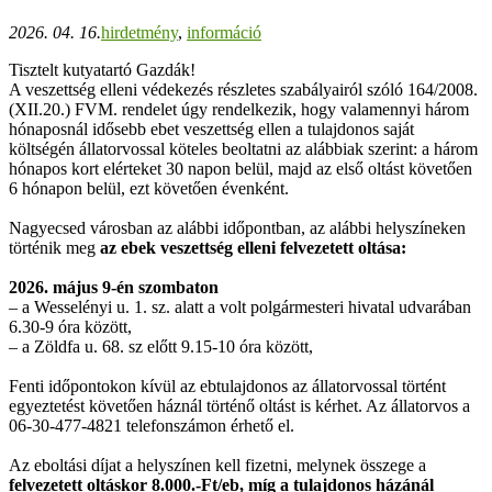
2026. 04. 16.
hirdetmény
,
információ
Tisztelt kutyatartó Gazdák!
A veszettség elleni védekezés részletes szabályairól szóló 164/2008.
(XII.20.) FVM. rendelet úgy rendelkezik, hogy valamennyi három
hónaposnál idősebb ebet veszettség ellen a tulajdonos saját
költségén állatorvossal köteles beoltatni az alábbiak szerint: a három
hónapos kort elérteket 30 napon belül, majd az első oltást követően
6 hónapon belül, ezt követően évenként.
Nagyecsed városban az alábbi időpontban, az alábbi helyszíneken
történik meg
az ebek veszettség elleni felvezetett oltása:
2026. május 9-én szombaton
– a Wesselényi u. 1. sz. alatt a volt polgármesteri hivatal udvarában
6.30-9 óra között,
– a Zöldfa u. 68. sz előtt 9.15-10 óra között,
Fenti időpontokon kívül az ebtulajdonos az állatorvossal történt
egyeztetést követően háznál történő oltást is kérhet. Az állatorvos a
06-30-477-4821 telefonszámon érhető el.
Az eboltási díjat a helyszínen kell fizetni, melynek összege a
felvezetett oltáskor 8.000.-Ft/eb, míg a tulajdonos házánál