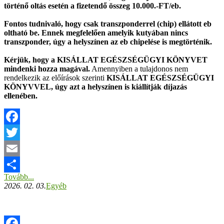
történő oltás esetén a fizetendő összeg 10.000.-FT/eb.
Fontos tudnivaló, hogy csak transzponderrel (chip) ellátott eb
oltható be. Ennek megfelelően amelyik kutyában nincs
transzponder, úgy a helyszínen az eb chipelése is megtörténik.
Kérjük, hogy a KISÁLLAT EGÉSZSÉGÜGYI KÖNYVET
mindenki hozza magával.
Amennyiben a tulajdonos nem
rendelkezik az előírások szerinti
KISÁLLAT EGÉSZSÉGÜGYI
KÖNYVVEL, úgy azt a helyszínen is kiállítják díjazás
ellenében.
Facebook
Twitter
Email
Tovább...
Ossza
2026. 02. 03.
Egyéb
meg