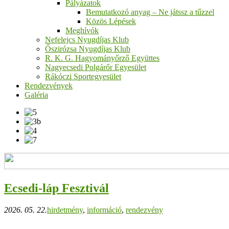
Pályázatok
Bemutatkozó anyag – Ne játssz a tűzzel
Közös Lépések
Meghívók
Nefelejcs Nyugdíjas Klub
Őszirózsa Nyugdíjas Klub
R. K. G. Hagyományőrző Együttes
Nagyecsedi Polgárőr Egyesület
Rákóczi Sportegyesület
Rendezvények
Galéria
Ecsedi-láp Fesztivál
2026. 05. 22.
hirdetmény
,
információ
,
rendezvény