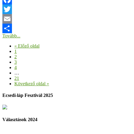
Facebook
Twitter
Email
Tovább...
Ossza
« Előző oldal
meg
1
2
3
4
…
21
Következő oldal »
Ecsedi-láp Fesztivál 2025
Választások 2024