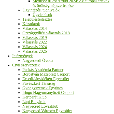
MedievArtFest Ardud 2024: Az európai értékek
és örökség népszerűsítése
Ügyintézési tudnivalók
Ügyleírások
Településfejlesztés
Közadatok
Választás 2014
Országgyűlési választás 2018
Választás 2019
Választás 2022
Választás 2024
Választás 2026
Intézmények
Nagyecsedi Óvoda
Civil szervezetek
Puskás Akadémia Partner
Borostyán Mazsorett Csoport
Ecsedi-lápvidékért Egyesület
Fűvészkert Társaság
Gyöngyszemek Együttes
Iringó Hagyományőrző Csoport
Kertbarát Klub
Lápi Betyárok
Nagyecsed Lovasklub
Nagyecsed Városért Egyesület