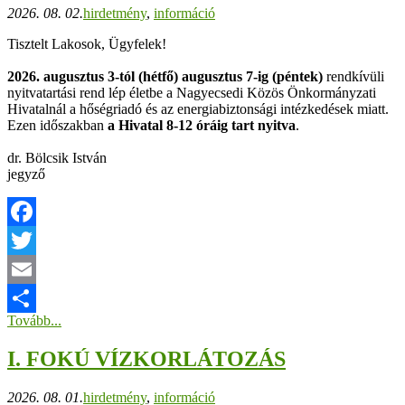
2026. 08. 02.
hirdetmény
,
információ
Tisztelt Lakosok, Ügyfelek!
2026. augusztus 3-tól (hétfő) augusztus 7-ig (péntek)
rendkívüli
nyitvatartási rend lép életbe a Nagyecsedi Közös Önkormányzati
Hivatalnál a hőségriadó és az energiabiztonsági intézkedések miatt.
Ezen időszakban
a Hivatal 8-12 óráig tart nyitva
.
dr. Bölcsik István
jegyző
Facebook
Twitter
Email
Tovább...
Ossza
I. FOKÚ VÍZKORLÁTOZÁS
meg
2026. 08. 01.
hirdetmény
,
információ