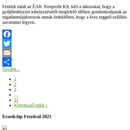
Fentiek miatt az ÉAK Nonprofit Kft. kéri a lakosokat, hogy a
gyűjtőedényzet kihelyezéséről megfelelő időben gondoskodjanak az
ingatlantulajdonosok annak érdeklében, hogy a kora reggeli szállítás
zavartalan legyen.
Facebook
Twitter
Email
Tovább...
Ossza
1
meg
2
3
…
21
Következő oldal »
Ecsedi-láp Fesztivál 2025