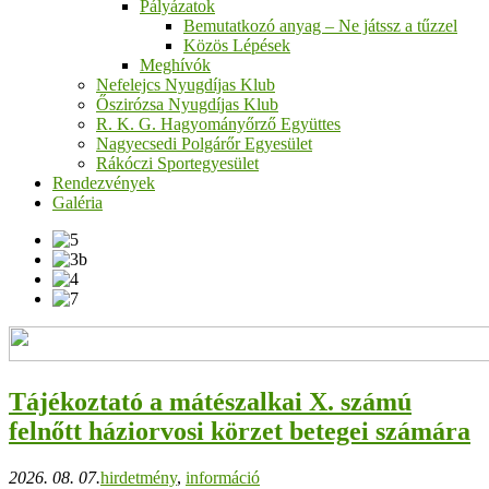
Pályázatok
Bemutatkozó anyag – Ne játssz a tűzzel
Közös Lépések
Meghívók
Nefelejcs Nyugdíjas Klub
Őszirózsa Nyugdíjas Klub
R. K. G. Hagyományőrző Együttes
Nagyecsedi Polgárőr Egyesület
Rákóczi Sportegyesület
Rendezvények
Galéria
Tájékoztató a mátészalkai X. számú
felnőtt háziorvosi körzet betegei számára
2026. 08. 07.
hirdetmény
,
információ