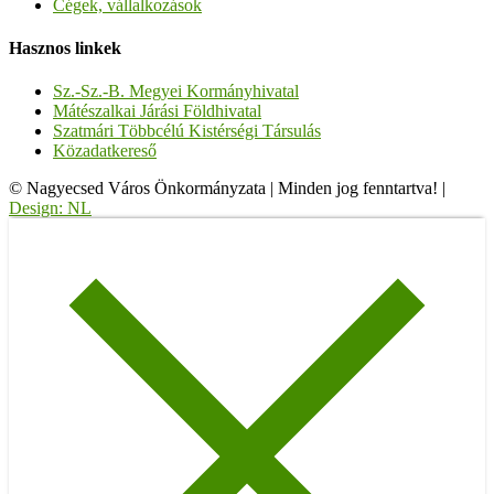
Cégek, vállalkozások
Hasznos linkek
Sz.-Sz.-B. Megyei Kormányhivatal
Mátészalkai Járási Földhivatal
Szatmári Többcélú Kistérségi Társulás
Közadatkereső
© Nagyecsed Város Önkormányzata
|
Minden jog fenntartva!
|
Design: NL