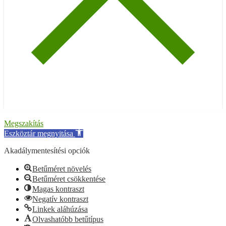
Megszakítás
Eszköztár megnyitása
Akadálymentesítési opciók
Betűméret növelés
Betűméret csökkentése
Magas kontraszt
Negatív kontraszt
Linkek aláhúzása
Olvashatóbb betűtípus