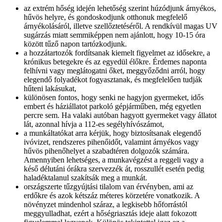
az extrém hőség idején lehetőség szerint húzódjunk árnyékos,
hűvös helyre, és gondoskodjunk otthonuk megfelelő
árnyékolásáról, illetve szellőztetéséről. A rendkívül magas UV
sugárzás miatt semmiképpen nem ajánlott, hogy 10-15 óra
között tűző napon tartózkodjunk.
a hozzátartozók fordítsanak kiemelt figyelmet az idősekre, a
krónikus betegekre és az egyedül élőkre. Érdemes naponta
felhívni vagy meglátogatni őket, meggyőződni arról, hogy
elegendő folyadékot fogyasztanak, és megfelelően tudják
hűteni lakásukat,
különösen fontos, hogy senki ne hagyjon gyermeket, idős
embert és háziállatot parkoló gépjárműben, még egyetlen
percre sem. Ha valaki autóban hagyott gyermeket vagy állatot
lát, azonnal hívja a 112-es segélyhívószámot,
a munkáltatókat arra kérjük, hogy biztosítsanak elegendő
ivóvizet, rendszeres pihenőidőt, valamint árnyékos vagy
hűvös pihenőhelyet a szabadtéren dolgozók számára.
Amennyiben lehetséges, a munkavégzést a reggeli vagy a
késő délutáni órákra szervezzék át, rosszullét esetén pedig
haladéktalanul szakítsák meg a munkát.
országszerte tűzgyújtási tilalom van érvényben, ami az
erdőkre és azok kétszáz méteres körzetére vonatkozik. A
növényzet mindenhol száraz, a legkisebb hőforrástól
meggyulladhat, ezért a hőségriasztás ideje alatt fokozott