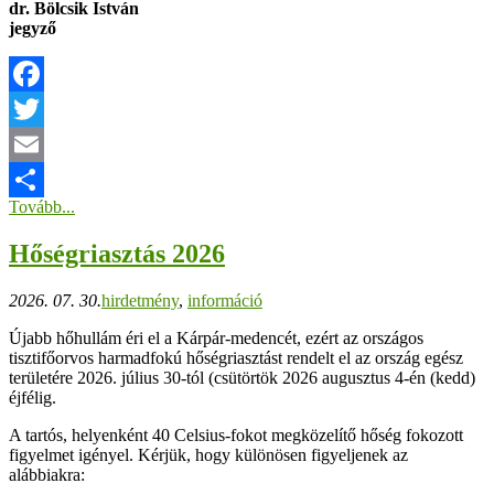
dr. Bölcsik István
jegyző
Facebook
Twitter
Email
Tovább...
Ossza
Hőségriasztás 2026
meg
2026. 07. 30.
hirdetmény
,
információ
Újabb hőhullám éri el a Kárpár-medencét, ezért az országos
tisztifőorvos harmadfokú hőségriasztást rendelt el az ország egész
területére 2026. július 30-tól (csütörtök 2026 augusztus 4-én (kedd)
éjfélig.
A tartós, helyenként 40 Celsius-fokot megközelítő hőség fokozott
figyelmet igényel. Kérjük, hogy különösen figyeljenek az
alábbiakra: