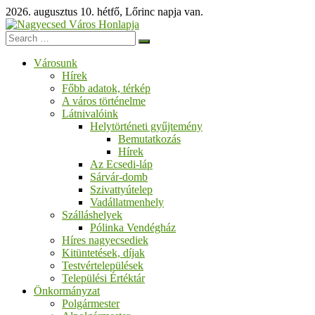
Skip
2026. augusztus 10. hétfő, Lőrinc napja van.
to
content
Nagyecsed
Városunk
Hírek
Város
Főbb adatok, térkép
A város történelme
Honlapja
Látnivalóink
Helytörténeti gyűjtemény
Bemutatkozás
Üdvözöljük
Hírek
honlapunkon!
Az Ecsedi-láp
Sárvár-domb
Szivattyútelep
Vadállatmenhely
Szálláshelyek
Pólinka Vendégház
Híres nagyecsediek
Kitüntetések, díjak
Testvértelepülések
Települési Értéktár
Önkormányzat
Polgármester