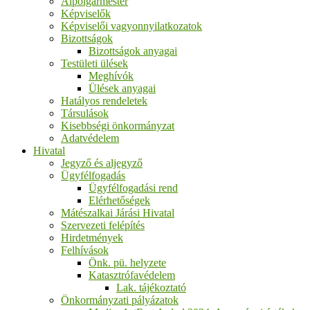
Alpolgármester
Képviselők
Képviselői vagyonnyilatkozatok
Bizottságok
Bizottságok anyagai
Testületi ülések
Meghívók
Ülések anyagai
Hatályos rendeletek
Társulások
Kisebbségi önkormányzat
Adatvédelem
Hivatal
Jegyző és aljegyző
Ügyfélfogadás
Ügyfélfogadási rend
Elérhetőségek
Mátészalkai Járási Hivatal
Szervezeti felépítés
Hirdetmények
Felhívások
Önk. pü. helyzete
Katasztrófavédelem
Lak. tájékoztató
Önkormányzati pályázatok