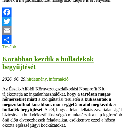
fentiek a meghosszabbított hőségriadó idejére is érvényesek.
Facebook
Twitter
Email
Tovább...
Ossza
Korábban kezdik a hulladékok
meg
begyűjtését
2026. 06. 29.
hirdetmény
,
információ
Az Észak-Alföldi Környezetgazdálkodási Nonprofit Kft.
tájékoztatja az ingatlanhasználókat, hogy
a tartósan magas
hőmérséklet miatt
a szolgáltatási területén
a kukásautók a
megszokottnál korábban, már reggel 5 órától megkezdik a
hulladék begyűjtését
. A cél, hogy a feladatellátás zavartalanságát
biztosítva a hulladékszállítást végző munkatársak a nap legforróbb
órái előtt elvégezhessék feladataikat, csökkentve ezzel a hőség
okozta egészségügyi kockázatokat.