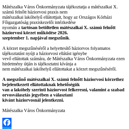
Mátészalka Város Önkormányzata tájékoztatja a mátészalkai X.
számú felnőtt háziorvosi praxis nem
mátészalkai lakóhelyű ellátottjait, hogy az Országos Kórházi
Főigazgatóság praxiskezelői intézkedése
nyomán a
tartósan betöltetlen mátészalkai X. számú felnőtt
háziorvosi körzet működése 2026.
szeptember 1. napjával megszűnik
.
A körzet megszűnéséről a helyettesítő háziorvos folyamatos
tájékoztatást nyújt a háziorvosi ellátást igénybe
vevő ellátottak számára, de Mátészalka Város Önkormányzata ezen
hirdetmény útján is tájékoztatni kívánja a
nem mátészalkai lakóhelyű ellátottakat a körzet megszűnéséről.
A megszűnő mátészalkai X. számú felnőtt háziorvosi körzethez
bejelentkezett ellátottaknak lehetőségük
van a lakóhely szerinti háziorvost felkeresni, valamint a szabad
orvosválasztás jegyében a választani
kívánt háziorvosnál jelentkezni.
Mátészalka Város Önkormányzata