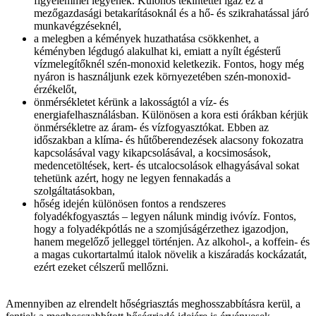
figyelemmel legyenek. Különös tekintettel igaz ez a
mezőgazdasági betakarításoknál és a hő- és szikrahatással járó
munkavégzéseknél,
a melegben a kémények huzathatása csökkenhet, a
kéményben légdugó alakulhat ki, emiatt a nyílt égésterű
vízmelegítőknél szén-monoxid keletkezik. Fontos, hogy még
nyáron is használjunk ezek környezetében szén-monoxid-
érzékelőt,
önmérsékletet kérünk a lakosságtól a víz- és
energiafelhasználásban. Különösen a kora esti órákban kérjük
önmérsékletre az áram- és vízfogyasztókat. Ebben az
időszakban a klíma- és hűtőberendezések alacsony fokozatra
kapcsolásával vagy kikapcsolásával, a kocsimosások,
medencetöltések, kert- és utcalocsolások elhagyásával sokat
tehetünk azért, hogy ne legyen fennakadás a
szolgáltatásokban,
hőség idején különösen fontos a rendszeres
folyadékfogyasztás – legyen nálunk mindig ivóvíz. Fontos,
hogy a folyadékpótlás ne a szomjúságérzethez igazodjon,
hanem megelőző jelleggel történjen. Az alkohol-, a koffein- és
a magas cukortartalmú italok növelik a kiszáradás kockázatát,
ezért ezeket célszerű mellőzni.
Amennyiben az elrendelt hőségriasztás meghosszabbításra kerül, a