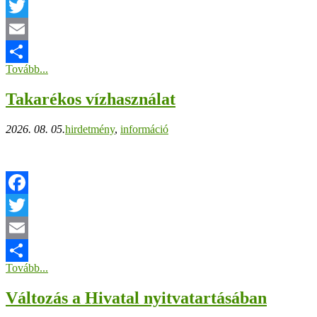
Facebook
Twitter
Email
Tovább...
Ossza
Takarékos vízhasználat
meg
2026. 08. 05.
hirdetmény
,
információ
Facebook
Twitter
Email
Tovább...
Ossza
Változás a Hivatal nyitvatartásában
meg