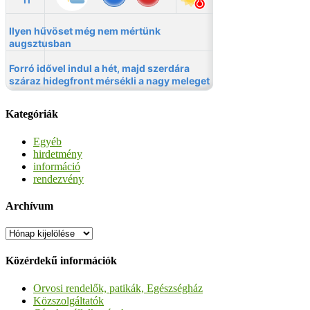
Kategóriák
Egyéb
hirdetmény
információ
rendezvény
Archívum
Archívum
Közérdekű információk
Orvosi rendelők, patikák, Egészségház
Közszolgáltatók