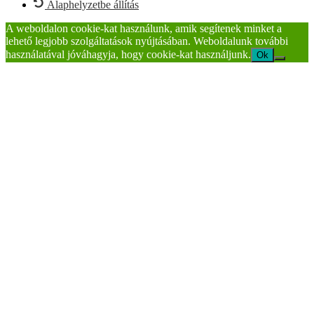
Alaphelyzetbe állítás
A weboldalon cookie-kat használunk, amik segítenek minket a
lehető legjobb szolgáltatások nyújtásában. Weboldalunk további
használatával jóváhagyja, hogy cookie-kat használjunk.
Ok