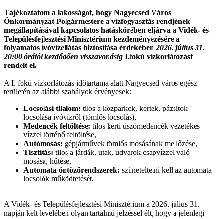
Tájékoztatom a lakosságot, hogy Nagyecsed Város
Önkormányzat Polgármestere a vízfogyasztás rendjének
megállapításával kapcsolatos hatáskörében eljárva a Vidék- és
Településfejlesztési Minisztérium kezdeményezésére a
folyamatos ivóvízellátás biztosítása érdekében
2026. július 31.
20:00 órától kezdődően visszavonásig
I.fokú vízkorlátozást
rendelt el.
A I. fokú vízkorlátozás időtartama alatt Nagyecsed város egész
területén az alábbi szabályok érvényesek:
Locsolási tilalom:
tilos a közparkok, kertek, pázsitok
locsolása ivóvízről (tömlős locsolás),
Medencék feltöltése:
tilos kerti úszómedencék vezetékes
vízzel történő feltöltése,
Autómosás:
gépjárművek tömlős mosásának mellőzése,
Tisztítás:
tilos a járdák, utak, udvarok csapvízzel való
mosása, hűtése,
Automata öntözőrendszerek:
szüneteltetni kell az automata
locsolók működtetését.
A Vidék- és Településfejlesztési Minisztérium a 2026. július 31.
napján kelt levelében olyan tartalmú jelzéssel élt, hogy a jelenlegi