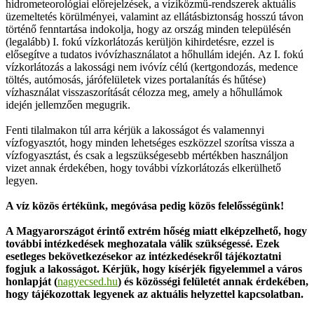
hidrometeorológiai előrejelzések, a víziközmű-rendszerek aktuális
üzemeltetés körülményei, valamint az ellátásbiztonság hosszú távon
történő fenntartása indokolja, hogy az ország minden településén
(legalább) I. fokú vízkorlátozás kerüljön kihirdetésre, ezzel is
elősegítve a tudatos ivóvízhasználatot a hőhullám idején. Az I. fokú
vízkorlátozás a lakossági nem ivóvíz célú (kertgondozás, medence
töltés, autómosás, járófelületek vizes portalanítás és hűtése)
vízhasználat visszaszorítását célozza meg, amely a hőhullámok
idején jellemzően megugrik.
Fenti tilalmakon túl arra kérjük a lakosságot és valamennyi
vízfogyasztót, hogy minden lehetséges eszközzel szorítsa vissza a
vízfogyasztást, és csak a legszükségesebb mértékben használjon
vizet annak érdekében, hogy további vízkorlátozás elkerülhető
legyen.
A víz közös értékünk, megóvása pedig közös felelősségünk!
A Magyarországot érintő extrém hőség miatt elképzelhető, hogy
további intézkedések meghozatala válik szükségessé. Ezek
esetleges bekövetkezésekor az intézkedésekről tájékoztatni
fogjuk a lakosságot. Kérjük, hogy kísérjék figyelemmel a város
honlapját (
nagyecsed.hu
) és közösségi felületét annak érdekében,
hogy tájékozottak legyenek az aktuális helyzettel kapcsolatban.