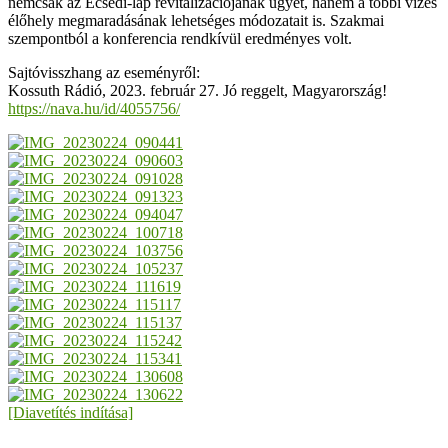
nemcsak az Ecsedi-láp revitalizációjának ügyét, hanem a többi vizes
élőhely megmaradásának lehetséges módozatait is. Szakmai
szempontból a konferencia rendkívül eredményes volt.
Sajtóvisszhang az eseményről:
Kossuth Rádió, 2023. február 27. Jó reggelt, Magyarország!
https://nava.hu/id/4055756/
[Diavetítés indítása]