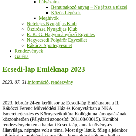
Pályázatok
Bemutatkozó anyag – Ne játssz a tűzzel
Közös Lépések
Meghívók
Nefelejcs Nyugdíjas Klub
Őszirózsa Nyugdíjas Klub
R. K. G. Hagyományőrző Együttes
Nagyecsedi Polgárőr Egyesület
Rákóczi Sportegyesület
Rendezvények
Galéria
Ecsedi-láp Emléknap 2023
2023. 07. 31.
információ
,
rendezvény
2023. február 24-én került sor az Ecsedi-láp Emléknapra a II.
Rákóczi Ferenc Művelődési Ház és Könyvtárban a NKA
Ismeretterjesztés és Környezetkultúra Kollégiuma támogatásának
köszönhetően (Pályázati azonosító: 201108/03015). Korábbi
rendezvényeinken a hajdani Ecsedi-láp, annak növény-és
állatvilága, néprajza volt a téma. Most úgy láttuk, főleg a jelenkor
kihívásaira, problémáira reagálva, hogy aktualizálnunk kell az