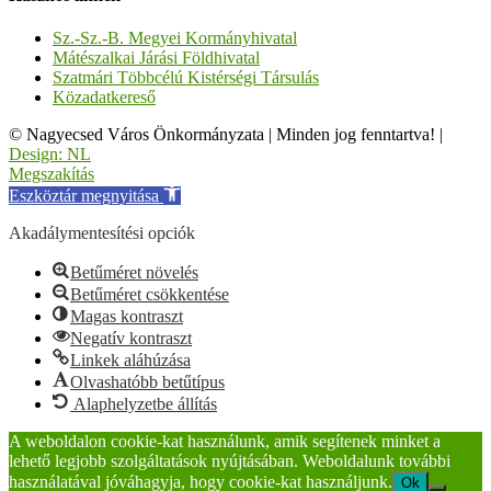
Sz.-Sz.-B. Megyei Kormányhivatal
Mátészalkai Járási Földhivatal
Szatmári Többcélú Kistérségi Társulás
Közadatkereső
© Nagyecsed Város Önkormányzata
|
Minden jog fenntartva!
|
Design: NL
Megszakítás
Eszköztár megnyitása
Akadálymentesítési opciók
Betűméret növelés
Betűméret csökkentése
Magas kontraszt
Negatív kontraszt
Linkek aláhúzása
Olvashatóbb betűtípus
Alaphelyzetbe állítás
A weboldalon cookie-kat használunk, amik segítenek minket a
lehető legjobb szolgáltatások nyújtásában. Weboldalunk további
használatával jóváhagyja, hogy cookie-kat használjunk.
Ok