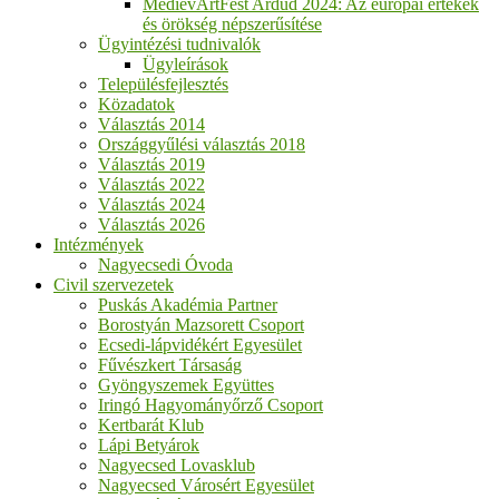
MedievArtFest Ardud 2024: Az európai értékek
és örökség népszerűsítése
Ügyintézési tudnivalók
Ügyleírások
Településfejlesztés
Közadatok
Választás 2014
Országgyűlési választás 2018
Választás 2019
Választás 2022
Választás 2024
Választás 2026
Intézmények
Nagyecsedi Óvoda
Civil szervezetek
Puskás Akadémia Partner
Borostyán Mazsorett Csoport
Ecsedi-lápvidékért Egyesület
Fűvészkert Társaság
Gyöngyszemek Együttes
Iringó Hagyományőrző Csoport
Kertbarát Klub
Lápi Betyárok
Nagyecsed Lovasklub
Nagyecsed Városért Egyesület