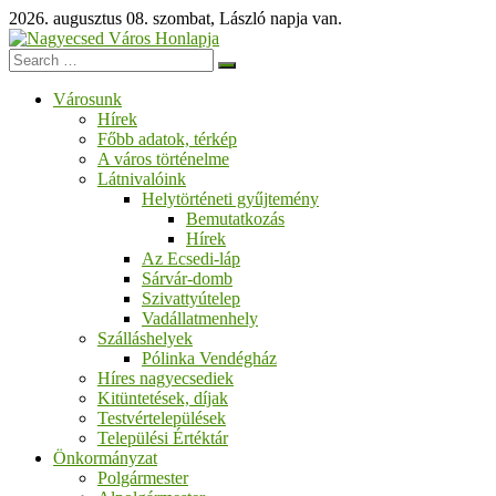
Skip
2026. augusztus 08. szombat, László napja van.
to
content
Nagyecsed
Városunk
Város
Hírek
Honlapja
Főbb adatok, térkép
A város történelme
Üdvözöljük
Látnivalóink
honlapunkon!
Helytörténeti gyűjtemény
Bemutatkozás
Hírek
Az Ecsedi-láp
Sárvár-domb
Szivattyútelep
Vadállatmenhely
Szálláshelyek
Pólinka Vendégház
Híres nagyecsediek
Kitüntetések, díjak
Testvértelepülések
Települési Értéktár
Önkormányzat
Polgármester