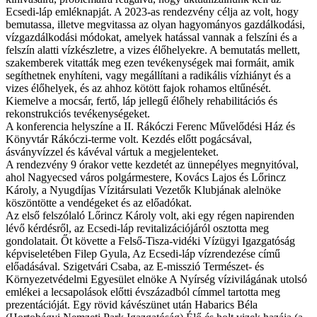
Ecsedi-láp emléknapját. A 2023-as rendezvény célja az volt, hogy
bemutassa, illetve megvitassa az olyan hagyományos gazdálkodási,
vízgazdálkodási módokat, amelyek hatással vannak a felszíni és a
felszín alatti vízkészletre, a vizes élőhelyekre. A bemutatás mellett,
szakemberek vitatták meg ezen tevékenységek mai formáit, amik
segíthetnek enyhíteni, vagy megállítani a radikális vízhiányt és a
vizes élőhelyek, és az ahhoz kötött fajok rohamos eltűnését.
Kiemelve a mocsár, fertő, láp jellegű élőhely rehabilitációs és
rekonstrukciós tevékenységeket.
A konferencia helyszíne a II. Rákóczi Ferenc Művelődési Ház és
Könyvtár Rákóczi-terme volt. Kezdés előtt pogácsával,
ásványvízzel és kávéval vártuk a megjelenteket.
A rendezvény 9 órakor vette kezdetét az ünnepélyes megnyitóval,
ahol Nagyecsed város polgármestere, Kovács Lajos és Lőrincz
Károly, a Nyugdíjas Vízitársulati Vezetők Klubjának alelnöke
köszöntötte a vendégeket és az előadókat.
Az első felszólaló Lőrincz Károly volt, aki egy régen napirenden
lévő kérdésről, az Ecsedi-láp revitalizációjáról osztotta meg
gondolatait. Őt követte a Felső-Tisza-vidéki Vízügyi Igazgatóság
képviseletében Filep Gyula, Az Ecsedi-láp vízrendezése című
előadásával. Szigetvári Csaba, az E-misszió Természet- és
Környezetvédelmi Egyesület elnöke A Nyírség vízivilágának utolsó
emlékei a lecsapolások előtti évszázadból címmel tartotta meg
prezentációját. Egy rövid kávészünet után Habarics Béla