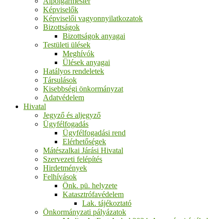
Alpolgármester
Képviselők
Képviselői vagyonnyilatkozatok
Bizottságok
Bizottságok anyagai
Testületi ülések
Meghívók
Ülések anyagai
Hatályos rendeletek
Társulások
Kisebbségi önkormányzat
Adatvédelem
Hivatal
Jegyző és aljegyző
Ügyfélfogadás
Ügyfélfogadási rend
Elérhetőségek
Mátészalkai Járási Hivatal
Szervezeti felépítés
Hirdetmények
Felhívások
Önk. pü. helyzete
Katasztrófavédelem
Lak. tájékoztató
Önkormányzati pályázatok