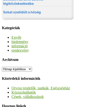
Kategóriák
Egyéb
hirdetmény
információ
rendezvény
Archívum
Archívum
Közérdekű információk
Orvosi rendelők, patikák, Egészségház
Közszolgáltatók
Cégek, vállalkozások
Hasznos linkek