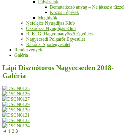
Pályázatok
Bemutatkozó anyag – Ne játssz a tűzzel
Közös Lépések
Meghívók
Nefelejcs Nyugdíjas Klub
Őszirózsa Nyugdíjas Klub
R. K. G. Hagyományőrző Együttes
Nagyecsedi Polgárőr Egyesület
Rákóczi Sportegyesület
Rendezvények
Galéria
Lápi Disznótoros Nagyecseden 2018-
Galéria
◄
1
2
3