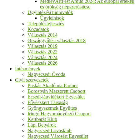
MedievArtFest Ardud 2024: Az európai értékek
és örökség népszerűsítése
Ügyintézési tudnivalók
Ügyleírások
Településfejlesztés
Közadatok
Választás 2014
Országgyűlési választás 2018
Választás 2019
Választás 2022
Választás 2024
Választás 2026
Intézmények
Nagyecsedi Óvoda
Civil szervezetek
Puskás Akadémia Partner
Borostyán Mazsorett Csoport
Ecsedi-lápvidékért Egyesület
Fűvészkert Társaság
Gyöngyszemek Együttes
Iringó Hagyományőrző Csoport
Kertbarát Klub
Lápi Betyárok
Nagyecsed Lovasklub
Nagyecsed Városért Egyesület