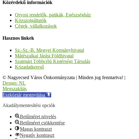
Közérdekű információk
Orvosi rendelők, patikák, Egészségház
Közszolgáltatók
Cégek, vállalkozások
Hasznos linkek
Sz.-Sz.-B. Megyei Kormányhivatal
Mátészalkai Járási Földhivatal
Szatmári Többcélú Kistérségi Társulás
Közadatkereső
© Nagyecsed Város Önkormányzata
|
Minden jog fenntartva!
|
Design: NL
Megszakítás
Eszköztár megnyitása
Akadálymentesítési opciók
Betűméret növelés
Betűméret csökkentése
Magas kontraszt
Negatív kontraszt