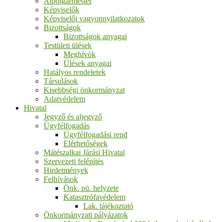
Alpolgármester
Képviselők
Képviselői vagyonnyilatkozatok
Bizottságok
Bizottságok anyagai
Testületi ülések
Meghívók
Ülések anyagai
Hatályos rendeletek
Társulások
Kisebbségi önkormányzat
Adatvédelem
Hivatal
Jegyző és aljegyző
Ügyfélfogadás
Ügyfélfogadási rend
Elérhetőségek
Mátészalkai Járási Hivatal
Szervezeti felépítés
Hirdetmények
Felhívások
Önk. pü. helyzete
Katasztrófavédelem
Lak. tájékoztató
Önkormányzati pályázatok