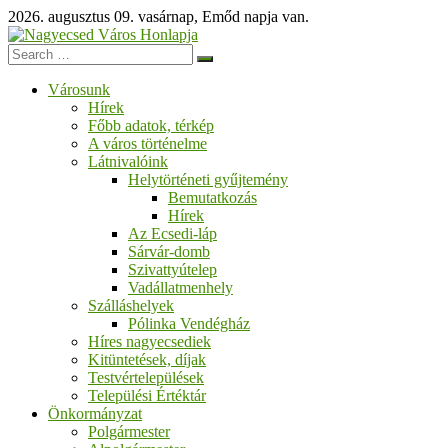
Skip
2026. augusztus 09. vasárnap, Emőd napja van.
to
content
Nagyecsed
Városunk
Város
Hírek
Honlapja
Főbb adatok, térkép
A város történelme
Üdvözöljük
Látnivalóink
honlapunkon!
Helytörténeti gyűjtemény
Bemutatkozás
Hírek
Az Ecsedi-láp
Sárvár-domb
Szivattyútelep
Vadállatmenhely
Szálláshelyek
Pólinka Vendégház
Híres nagyecsediek
Kitüntetések, díjak
Testvértelepülések
Települési Értéktár
Önkormányzat
Polgármester