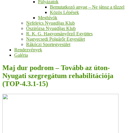
Pályázatok
Bemutatkozó anyag – Ne játssz a tűzzel
Közös Lépések
Meghívók
Nefelejcs Nyugdíjas Klub
Őszirózsa Nyugdíjas Klub
R. K. G. Hagyományőrző Együttes
Nagyecsedi Polgárőr Egyesület
Rákóczi Sportegyesület
Rendezvények
Galéria
Maj dur podrom – Tovább az úton-
Nyugati szegregátum rehabilitációja
(TOP-4.3.1-15)