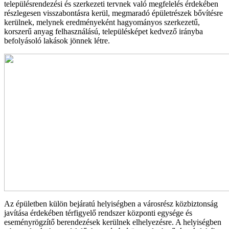
településrendezési és szerkezeti tervnek való megfelelés érdekében
részlegesen visszabontásra kerül, megmaradó épületrészek bővítésre
kerülnek, melynek eredményeként hagyományos szerkezetű,
korszerű anyag felhasználású, településképet kedvező irányba
befolyásoló lakások jönnek létre.
Az épületben külön bejáratú helyiségben a városrész közbiztonság
javítása érdekében térfigyelő rendszer központi egysége és
eseményrögzítő berendezések kerülnek elhelyezésre. A helyiségben