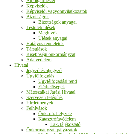
Alpolgármester
Képviselők
Képviselői vagyonnyilatkozatok
Bizottságok
Bizottságok anyagai
Testületi ülések
Meghívók
Ülések anyagai
Hatályos rendeletek
Társulások
Kisebbségi önkormányzat
Adatvédelem
Hivatal
Jegyző és aljegyző
Ügyfélfogadás
Ügyfélfogadási rend
Elérhetőségek
Mátészalkai Járási Hivatal
Szervezeti felépítés
Hirdetmények
Felhívások
Önk. pü. helyzete
Katasztrófavédelem
Lak. tájékoztató
Önkormányzati pályázatok