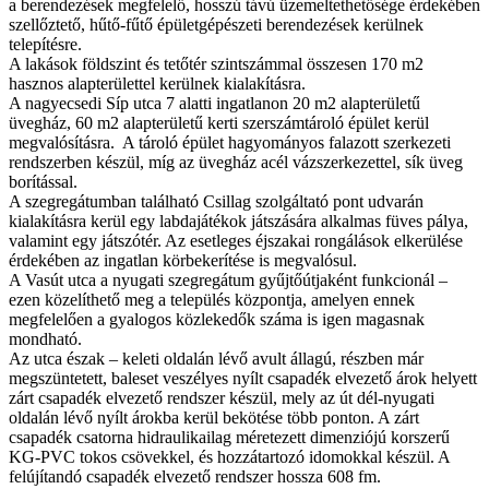
a berendezések megfelelő, hosszú távú üzemeltethetősége érdekében
szellőztető, hűtő-fűtő épületgépészeti berendezések kerülnek
telepítésre.
A lakások földszint és tetőtér szintszámmal összesen 170 m2
hasznos alapterülettel kerülnek kialakításra.
A nagyecsedi Síp utca 7 alatti ingatlanon 20 m2 alapterületű
üvegház, 60 m2 alapterületű kerti szerszámtároló épület kerül
megvalósításra. A tároló épület hagyományos falazott szerkezeti
rendszerben készül, míg az üvegház acél vázszerkezettel, sík üveg
borítással.
A szegregátumban található Csillag szolgáltató pont udvarán
kialakításra kerül egy labdajátékok játszására alkalmas füves pálya,
valamint egy játszótér. Az esetleges éjszakai rongálások elkerülése
érdekében az ingatlan körbekerítése is megvalósul.
A Vasút utca a nyugati szegregátum gyűjtőútjaként funkcionál –
ezen közelíthető meg a település központja, amelyen ennek
megfelelően a gyalogos közlekedők száma is igen magasnak
mondható.
Az utca észak – keleti oldalán lévő avult állagú, részben már
megszüntetett, baleset veszélyes nyílt csapadék elvezető árok helyett
zárt csapadék elvezető rendszer készül, mely az út dél-nyugati
oldalán lévő nyílt árokba kerül bekötése több ponton. A zárt
csapadék csatorna hidraulikailag méretezett dimenziójú korszerű
KG-PVC tokos csövekkel, és hozzátartozó idomokkal készül. A
felújítandó csapadék elvezető rendszer hossza 608 fm.