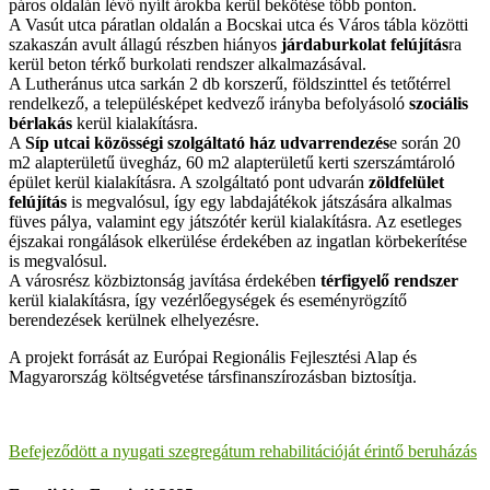
páros oldalán lévő nyílt árokba kerül bekötése több ponton.
A Vasút utca páratlan oldalán a Bocskai utca és Város tábla közötti
szakaszán avult állagú részben hiányos
járdaburkolat felújítás
ra
kerül beton térkő burkolati rendszer alkalmazásával.
A Lutheránus utca sarkán 2 db korszerű, földszinttel és tetőtérrel
rendelkező, a településképet kedvező irányba befolyásoló
szociális
bérlakás
kerül kialakításra.
A
Síp utcai közösségi szolgáltató ház udvarrendezés
e során 20
m2 alapterületű üvegház, 60 m2 alapterületű kerti szerszámtároló
épület kerül kialakításra. A szolgáltató pont udvarán
zöldfelület
felújítás
is megvalósul, így egy labdajátékok játszására alkalmas
füves pálya, valamint egy játszótér kerül kialakításra. Az esetleges
éjszakai rongálások elkerülése érdekében az ingatlan körbekerítése
is megvalósul.
A városrész közbiztonság javítása érdekében
térfigyelő rendszer
kerül kialakításra, így vezérlőegységek és eseményrögzítő
berendezések kerülnek elhelyezésre.
A projekt forrását az Európai Regionális Fejlesztési Alap és
Magyarország költségvetése társfinanszírozásban biztosítja.
Befejeződött a nyugati szegregátum rehabilitációját érintő beruházás