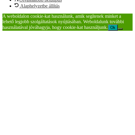
Alaphelyzetbe állítás
A weboldalon cookie-kat használunk, amik segítenek minket a
lehető legjobb szolgáltatások nyújtásában. Weboldalunk további
használatával jóváhagyja, hogy cookie-kat használjunk.
Ok