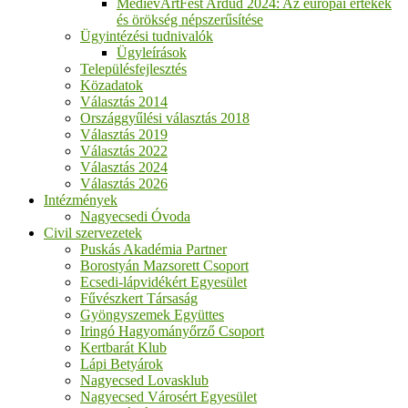
MedievArtFest Ardud 2024: Az európai értékek
és örökség népszerűsítése
Ügyintézési tudnivalók
Ügyleírások
Településfejlesztés
Közadatok
Választás 2014
Országgyűlési választás 2018
Választás 2019
Választás 2022
Választás 2024
Választás 2026
Intézmények
Nagyecsedi Óvoda
Civil szervezetek
Puskás Akadémia Partner
Borostyán Mazsorett Csoport
Ecsedi-lápvidékért Egyesület
Fűvészkert Társaság
Gyöngyszemek Együttes
Iringó Hagyományőrző Csoport
Kertbarát Klub
Lápi Betyárok
Nagyecsed Lovasklub
Nagyecsed Városért Egyesület