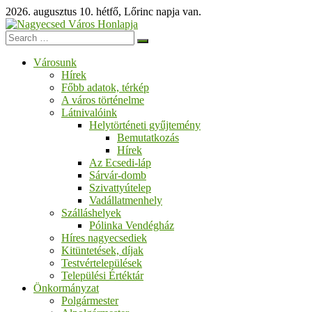
Skip
2026. augusztus 10. hétfő, Lőrinc napja van.
to
content
Nagyecsed
Városunk
Város
Hírek
Honlapja
Főbb adatok, térkép
A város történelme
Üdvözöljük
Látnivalóink
honlapunkon!
Helytörténeti gyűjtemény
Bemutatkozás
Hírek
Az Ecsedi-láp
Sárvár-domb
Szivattyútelep
Vadállatmenhely
Szálláshelyek
Pólinka Vendégház
Híres nagyecsediek
Kitüntetések, díjak
Testvértelepülések
Települési Értéktár
Önkormányzat
Polgármester