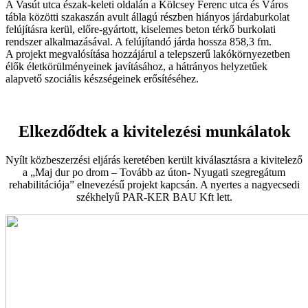
A Vasút utca észak-keleti oldalán a Kölcsey Ferenc utca és Város
tábla közötti szakaszán avult állagú részben hiányos járdaburkolat
felújításra kerül, előre-gyártott, kiselemes beton térkő burkolati
rendszer alkalmazásával. A felújítandó járda hossza 858,3 fm.
A projekt megvalósítása hozzájárul a telepszerű lakókörnyezetben
élők életkörülményeinek javításához, a hátrányos helyzetűek
alapvető szociális készségeinek erősítéséhez.
Elkezdődtek a kivitelezési munkálatok
Nyílt közbeszerzési eljárás keretében került kiválasztásra a kivitelező
a „Maj dur po drom – Tovább az úton- Nyugati szegregátum
rehabilitációja” elnevezésű projekt kapcsán. A nyertes a nagyecsedi
székhelyű PAR-KER BAU Kft lett.