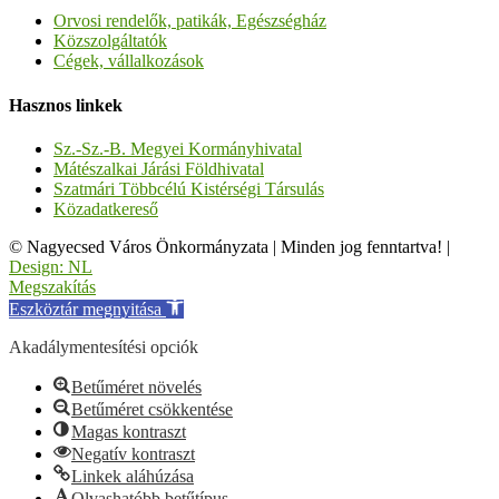
Orvosi rendelők, patikák, Egészségház
Közszolgáltatók
Cégek, vállalkozások
Hasznos linkek
Sz.-Sz.-B. Megyei Kormányhivatal
Mátészalkai Járási Földhivatal
Szatmári Többcélú Kistérségi Társulás
Közadatkereső
© Nagyecsed Város Önkormányzata
|
Minden jog fenntartva!
|
Design: NL
Megszakítás
Eszköztár megnyitása
Akadálymentesítési opciók
Betűméret növelés
Betűméret csökkentése
Magas kontraszt
Negatív kontraszt
Linkek aláhúzása
Olvashatóbb betűtípus