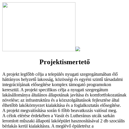
Projektismertető
A projekt legfőbb célja a település nyugati szegregátumában élő
hátrányos helyzetű lakosság, közösségi és egyéni szintű társadalmi
integrációjának elősegítése komplex támogató programokon
keresztül. A projekt specifikus célja a nyugati szegregátum
lakásállománya általános állapotának javítása és komfortfokozatának
növelése; az infrastruktúra és a közszolgáltatások fejlesztése által
élhetőbb lakókörnyezet kialakítása és a foglalkoztatás elősegítése.
A projekt megvalósítása során 6 főbb beavatkozás valósul meg.
A célok elérése érdekében a Vasút és Lutheránus utcák sarkán
leromlott műszaki állapotú lakóépület hasznosításával 2 db szociális
bérlakás kerül kialakításra. A meglévő épületrész a