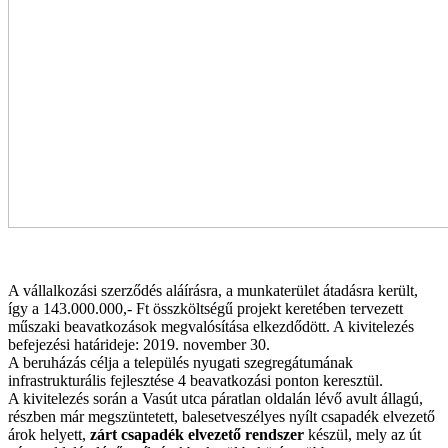
A vállalkozási szerződés aláírásra, a munkaterület átadásra került,
így a 143.000.000,- Ft összköltségű projekt keretében tervezett
műszaki beavatkozások megvalósítása elkezdődött. A kivitelezés
befejezési határideje: 2019. november 30.
A beruházás célja a település nyugati szegregátumának
infrastrukturális fejlesztése 4 beavatkozási ponton keresztül.
A kivitelezés során a Vasút utca páratlan oldalán lévő avult állagú,
részben már megszüntetett, balesetveszélyes nyílt csapadék elvezető
árok helyett,
zárt csapadék elvezető rendszer
készül, mely az út